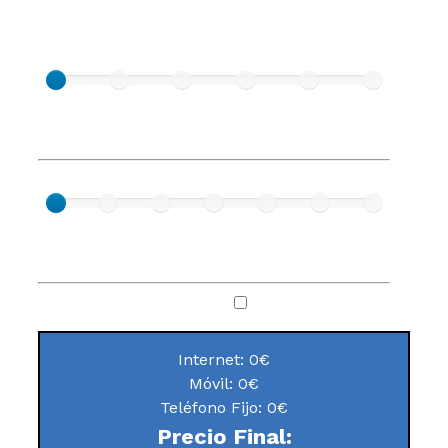
PERSONALIZADA
¡Elige tu
Fibra 100
Fibra 300
Fibra 500
Internet 50
Internet 60
tarifa de
100 Mb
300 Mb
500 Mb
50 Mb
60 Mb
Internet!
100 Mb
300 Mb
500 Mb
10 Mb
12 Mb
¡Elige
Bronce Plus
Cobre
Plata Plus
Ilimitada 100
Ilimitada 250
Ilimitada 600
tu tarifa
Ilim.
Ilim.
Ilim.
Ilim.
Ilim.
Ilim.
móvil!
60 GB
150 GB
200 GB
100 GB
250 GB
600 GB
Además puedes añadir:
Teléfono Fijo
Internet:
0
€
Móvil:
0
€
Teléfono Fijo:
0
€
Precio Final: