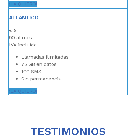
¡LA QUIERO!
ATLÁNTICO
€
9
90
al mes
IVA incluido
Llamadas ilimitadas
75 GB en datos
100 SMS
Sin permanencia
¡LA QUIERO!
TESTIMONIOS