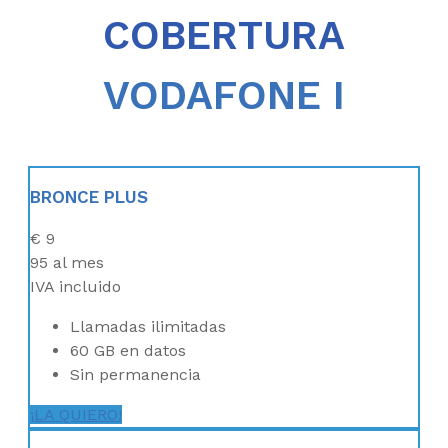
COBERTURA
VODAFONE I
BRONCE PLUS
€
9
95
al mes
IVA incluido
Llamadas ilimitadas
60 GB en datos
Sin permanencia
¡LA QUIERO!