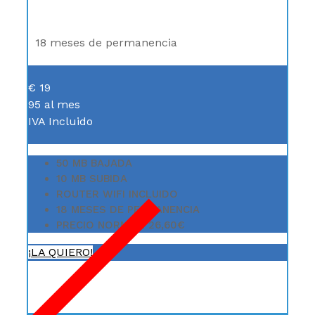
INTERNET 50
18 meses de permanencia
€
19
95
al mes
IVA Incluido
50 MB BAJADA
10 MB SUBIDA
ROUTER WIFI INCLUIDO
18 MESES DE PERMANENCIA
PRECIO NORMAL: 26,60€
¡LA QUIERO!