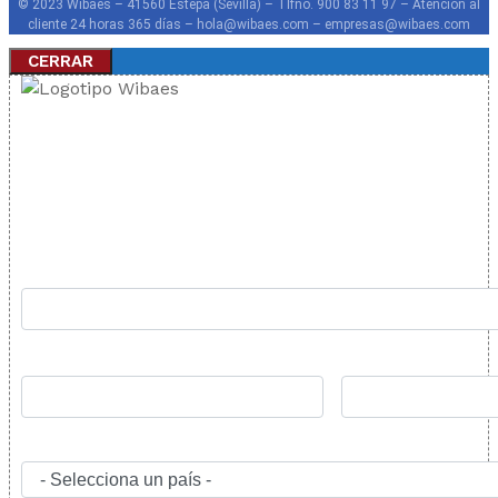
© 2023 Wibaes – 41560 Estepa (Sevilla) – Tlfno. 900 83 11 97 – Atención al
cliente 24 horas 365 días – hola@wibaes.com – empresas@wibaes.com
CERRAR
TARIFA PERSONALIZADA
Rellena el formulario y nos pondremos en contacto lo
antes posible: