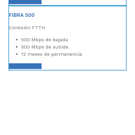
ME INTERESA
FIBRA 500
Conexión FTTH
500 Mbps de bajada
500 Mbps de subida
12 meses de permanencia
ME INTERESA
CREA TU PROPIA
TARIFA