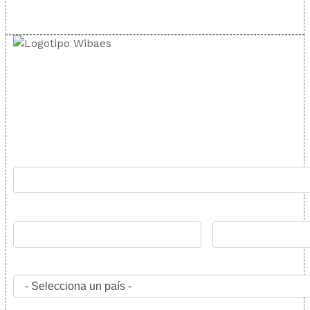
(Agencia Española de Protección de Datos)
TARIFA SOTA
Rellena el formulario y nos pondremos en contacto lo
antes posible: