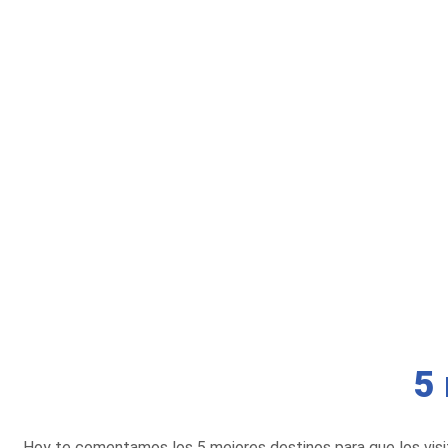
5 
Hoy te comentamos los 5 mejores destinos para que los visi