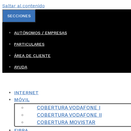
Saltar al contenido
SECCIONES
AUTÓNOMOS / EMPRESAS
PARTICULARES
ÁREA DE CLIENTE
AYUDA
INTERNET
MÓVIL
COBERTURA VODAFONE I
COBERTURA VODAFONE II
COBERTURA MOVISTAR
FIBRA