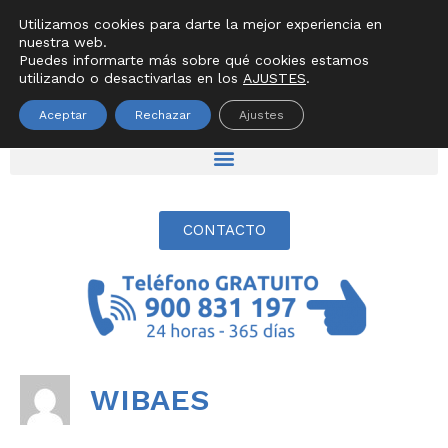
SECCIONES
Utilizamos cookies para darte la mejor experiencia en
nuestra web.
Puedes informarte más sobre qué cookies estamos
utilizando o desactivarlas en los
AJUSTES
.
Aceptar
Rechazar
Ajustes
CONTACTO
WIBAES