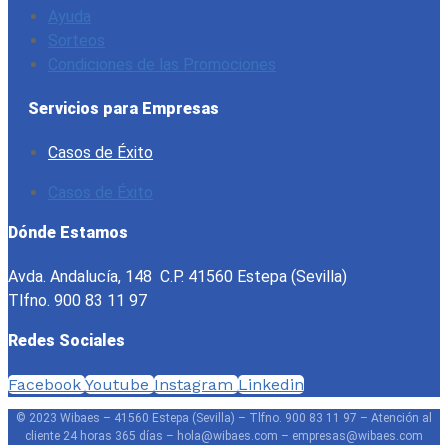
Ayuda
Sorteos
Condiciones de las Promociones
Servicios para Empresas
Casos de Éxito
Casos de Éxito
Dónde Estamos
Avda. Andalucía, 148 C.P. 41560 Estepa (Sevilla)
Tlfno. 900 83 11 97
Redes Sociales
Facebook
Youtube
Instagram
Linkedin
© 2023 Wibaes – 41560 Estepa (Sevilla) – Tlfno. 900 83 11 97 – Atención al
cliente 24 horas 365 días – hola@wibaes.com – empresas@wibaes.com