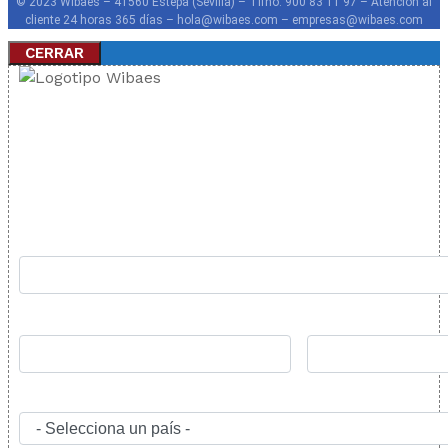
© 2023 Wibaes – 41560 Estepa (Sevilla) – Tlfno. 900 83 11 97 – Atención al
cliente 24 horas 365 días – hola@wibaes.com – empresas@wibaes.com
CERRAR
FIBRA 300
Rellena el formulario y nos pondremos en contacto lo
antes posible: