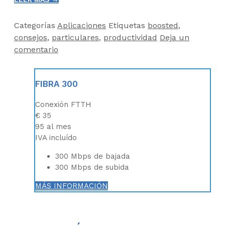
Categorías
Aplicaciones
Etiquetas
boosted
,
consejos
,
particulares
,
productividad
Deja un
comentario
FIBRA 300
Conexión FTTH
€
35
95
al mes
IVA incluído
300 Mbps de bajada
300 Mbps de subida
MÁS INFORMACIÓN