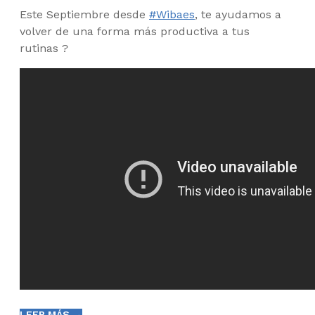
Este Septiembre desde
#Wibaes
, te ayudamos a
volver de una forma más productiva a tus
rutinas ?
LEER MÁS →