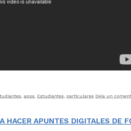
tudiantes
,
apps
,
Estudiantes
,
particulares
Deja un coment
 A HACER APUNTES DIGITALES DE