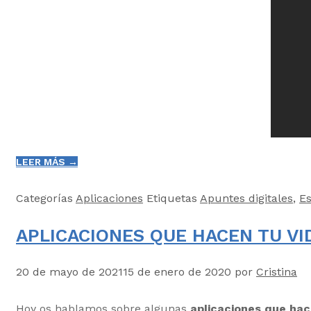
LEER MÁS →
Categorías
Aplicaciones
Etiquetas
Apuntes digitales
,
Es
APLICACIONES QUE HACEN TU VID
20 de mayo de 2021
15 de enero de 2020
por
Cristina
Hoy os hablamos sobre algunas
aplicaciones que hace