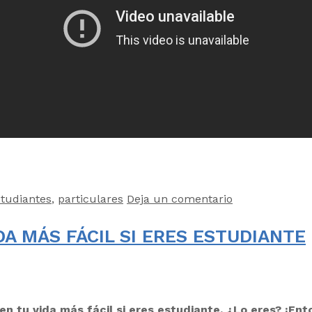
tudiantes
,
particulares
Deja un comentario
A MÁS FÁCIL SI ERES ESTUDIANTE
n tu vida más fácil si eres estudiante. ¿Lo eres? ¡Ent