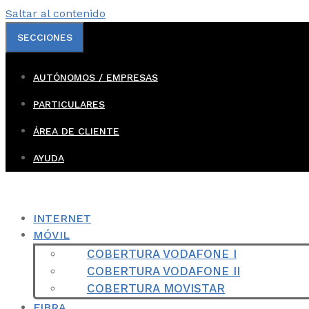
Saltar al contenido
SECCIONES
AUTÓNOMOS / EMPRESAS
PARTICULARES
ÁREA DE CLIENTE
AYUDA
INTERNET
MÓVIL
COBERTURA VODAFONE I
COBERTURA VODAFONE II
COBERTURA MOVISTAR
FIBRA