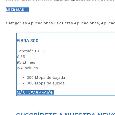
LEER MÁS →
Categorías
Aplicaciones
Etiquetas
Aplicaciones
,
Aplica
FIBRA 300
Conexión FTTH
€
35
95
al mes
IVA incluído
300 Mbps de bajada
300 Mbps de subida
MÁS INFORMACIÓN