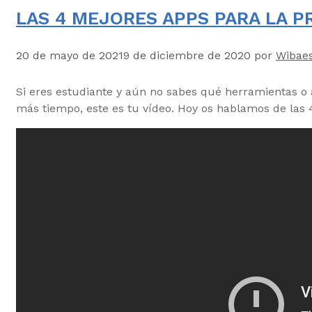
LAS 4 MEJORES APPS PARA LA P
20 de mayo de 2021
9 de diciembre de 2020
por
Wibae
Si eres estudiante y aún no sabes qué herramientas 
más tiempo, este es tu vídeo. Hoy os hablamos de las