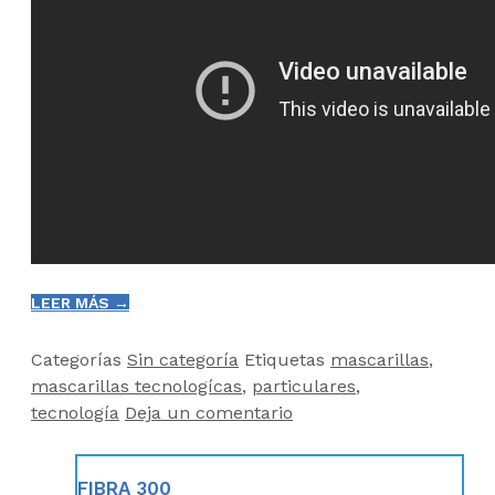
LEER MÁS →
Categorías
Sin categoría
Etiquetas
mascarillas
,
mascarillas tecnologícas
,
particulares
,
tecnología
Deja un comentario
FIBRA 300