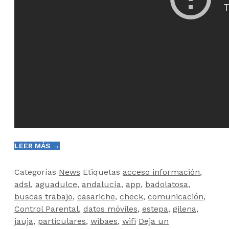
LEER MÁS →
Categorías
News
Etiquetas
acceso información
,
adsl
,
aguadulce
,
andalucía
,
app
,
badolatosa
,
buscas trabajo
,
casariche
,
check
,
comunicación
,
Control Parental
,
datos móviles
,
estepa
,
gilena
,
jauja
,
particulares
,
wibaes
,
wifi
Deja un