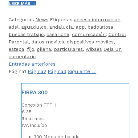
LEER MÁS →
Categorías
News
Etiquetas
acceso información
,
adsl
,
aguadulce
,
andalucía
,
app
,
badolatosa
,
buscas trabajo
,
casariche
,
comunicación
,
Control
Parental
,
datos móviles
,
dispositivos móviles
,
estepa
,
fijo
,
gilena
,
particulares
,
wibaes
Deja un
comentario
Entradas anteriores
Página
1
Página
2
Página
3
Siguiente
→
FIBRA 300
Conexión FTTH
€
35
95
al mes
IVA incluído
300 Mbps de bajada