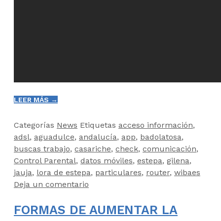
LEER MÁS →
Categorías
News
Etiquetas
acceso información
,
adsl
,
aguadulce
,
andalucía
,
app
,
badolatosa
,
buscas trabajo
,
casariche
,
check
,
comunicación
,
Control Parental
,
datos móviles
,
estepa
,
gilena
,
jauja
,
lora de estepa
,
particulares
,
router
,
wibaes
Deja un comentario
FORMAS DE AUMENTAR LA