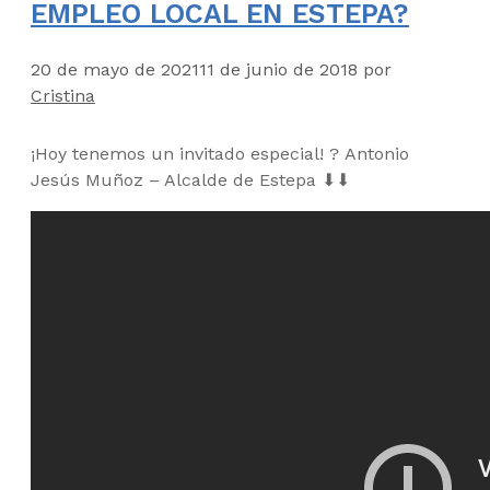
EMPLEO LOCAL EN ESTEPA?
20 de mayo de 2021
11 de junio de 2018
por
Cristina
¡Hoy tenemos un invitado especial!
?
Antonio
Jesús Muñoz – Alcalde de Estepa
⬇
⬇