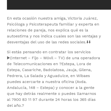
En esta ocasión nuestra amiga, Victoria Juárez,
Psicóloga y Psicoterapeuta familiar y experta en
relaciones de pareja, nos explica qué es la
autoestima y nos indica cuales son las ventajas y
desventajas del uso de las redes sociales.
⬇️
⬇️
Si estás pensando en contratar los servicios
▶️
(Internet – Fijo – Móvil – TV) de una operadora
de Telecomunicaciones en
?
Estepa, Lora de
Estepa, Casariche, Badolatosa, Jauja, Gilena,
Pedrera, La S
alada y Aguadulce, en Wibaes
puedes acercarte a nuestra oficina (Avda.
Andalucía, 148 – Estepa) y conocer a la gente
que hay detrás realmente o puedes llamarnos
al
?
900 83 11 97 durante 24 horas los 365 días
del año.
?