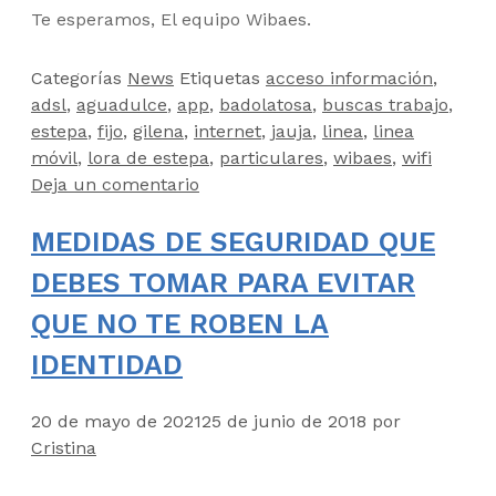
Te esperamos, El equipo Wibaes.
Categorías
News
Etiquetas
acceso información
,
adsl
,
aguadulce
,
app
,
badolatosa
,
buscas trabajo
,
estepa
,
fijo
,
gilena
,
internet
,
jauja
,
linea
,
linea
móvil
,
lora de estepa
,
particulares
,
wibaes
,
wifi
Deja un comentario
MEDIDAS DE SEGURIDAD QUE
DEBES TOMAR PARA EVITAR
QUE NO TE ROBEN LA
IDENTIDAD
20 de mayo de 2021
25 de junio de 2018
por
Cristina