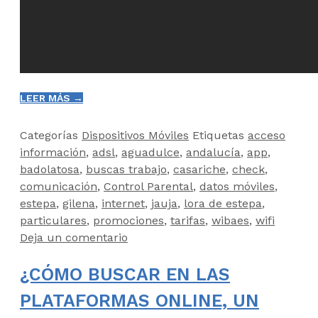
LEER MÁS →
Categorías
Dispositivos Móviles
Etiquetas
acceso
información
,
adsl
,
aguadulce
,
andalucía
,
app
,
badolatosa
,
buscas trabajo
,
casariche
,
check
,
comunicación
,
Control Parental
,
datos móviles
,
estepa
,
gilena
,
internet
,
jauja
,
lora de estepa
,
particulares
,
promociones
,
tarifas
,
wibaes
,
wifi
Deja un comentario
¿CÓMO BUSCAR EN LAS
PLATAFORMAS ONLINE, UN