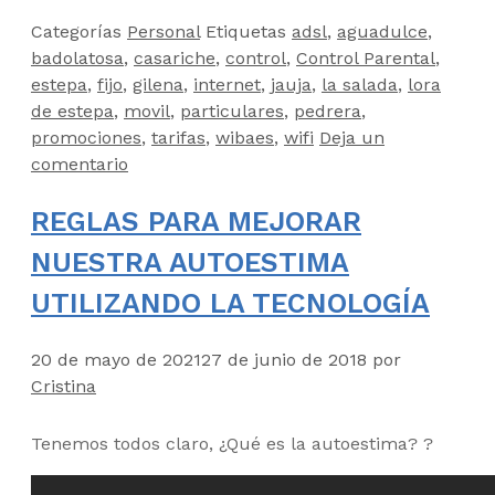
Categorías
Personal
Etiquetas
adsl
,
aguadulce
,
badolatosa
,
casariche
,
control
,
Control Parental
,
estepa
,
fijo
,
gilena
,
internet
,
jauja
,
la salada
,
lora
de estepa
,
movil
,
particulares
,
pedrera
,
promociones
,
tarifas
,
wibaes
,
wifi
Deja un
comentario
REGLAS PARA MEJORAR
NUESTRA AUTOESTIMA
UTILIZANDO LA TECNOLOGÍA
20 de mayo de 2021
27 de junio de 2018
por
Cristina
Tenemos todos claro, ¿Qué es la autoestima?
?