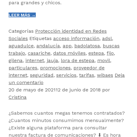
para grandes y chicos.
LEER MÁS →
Categorías
Protección identidad en Redes
Sociales
Etiquetas
acceso información
,
adsl
,
aguadulce
,
andalucía
,
app
,
badolatosa
,
buscas
trabajo
,
casariche
,
datos móviles
,
estepa
,
fijo
,
gilena
,
internet
,
jauja
,
lora de estepa
,
movil
,
particulares
,
promociones
,
proveedor de
internet
,
seguridad
,
servicios
,
tarifas
,
wibaes
Deja
un comentario
20 de mayo de 2021
12 de junio de 2018
por
Cristina
¿Sabemos cuantos megas tenemos contratados?
¿Cuantos minutos consumimos mensualmente?
¿Existe alguna plataforma para consultar
nuestra factura de comunicaciones?
⬇
Es hora