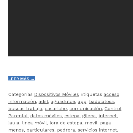
LEER MÁS →
Categorías
Dispositivos Móviles
Etiquetas
acceso
información
,
adsl
,
aguadulce
,
app
,
badolatosa
,
buscas trabajo
,
casariche
,
comunicación
,
Control
Parental
,
datos móviles
,
estepa
,
gilena
,
internet
,
jauja
,
linea móvil
,
lora de estepa
,
movil
,
paga
menos
,
particulares
,
pedrera
,
servicios internet
,