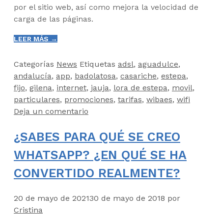
por el sitio web, así como mejora la velocidad de
carga de las páginas.
LEER MÁS →
Categorías
News
Etiquetas
adsl
,
aguadulce
,
andalucía
,
app
,
badolatosa
,
casariche
,
estepa
,
fijo
,
gilena
,
internet
,
jauja
,
lora de estepa
,
movil
,
particulares
,
promociones
,
tarifas
,
wibaes
,
wifi
Deja un comentario
¿SABES PARA QUÉ SE CREO
WHATSAPP? ¿EN QUÉ SE HA
CONVERTIDO REALMENTE?
20 de mayo de 2021
30 de mayo de 2018
por
Cristina