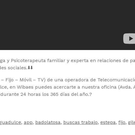
ga y Psicoterapeuta familiar y experta en relaciones de pa
es sociales.
⬇️
⬇️
t – Fijo – Móvil – TV) de una operadora de Telecomunicac
ce, en Wibaes puedes acercarte a nuestra oficina (Avda. 
 durante 24 horas los 365 días del año.
?
guadulce
,
app
,
badolatosa
,
buscas trabajo
,
estepa
,
fijo
,
gil