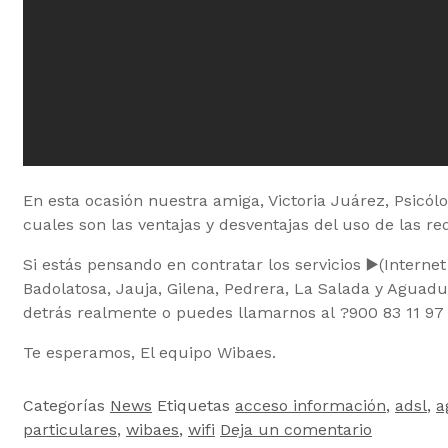
En esta ocasión nuestra amiga, Victoria Juárez, Psicólo
cuales son las ventajas y desventajas del uso de las red
Si estás pensando en contratar los servicios
▶️
(Interne
Badolatosa, Jauja, Gilena, Pedrera, La S
alada y Aguadul
detrás realmente o puedes llamarnos al
?
900 83 11 97
Te esperamos, El equipo Wibaes.
Categorías
News
Etiquetas
acceso información
,
adsl
,
a
particulares
,
wibaes
,
wifi
Deja un comentario