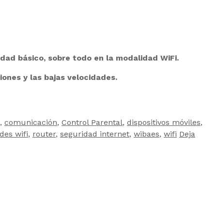
sidad básico, sobre todo en la modalidad WiFi.
ones y las bajas velocidades.
,
comunicación
,
Control Parental
,
dispositivos móviles
,
des wifi
,
router
,
seguridad internet
,
wibaes
,
wifi
Deja