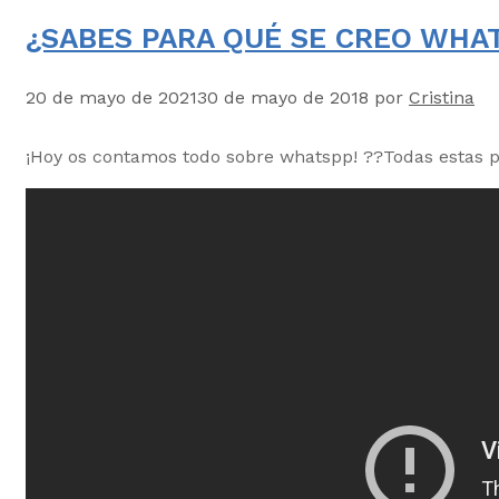
¿SABES PARA QUÉ SE CREO WHA
20 de mayo de 2021
30 de mayo de 2018
por
Cristina
¡Hoy os contamos todo sobre whatspp! ??Todas estas p