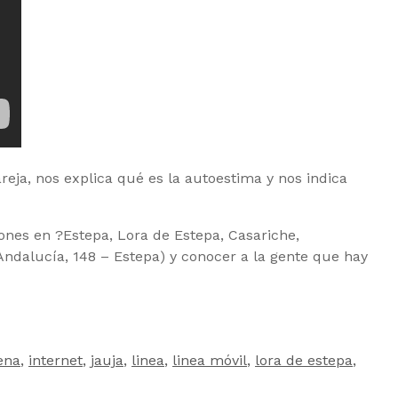
reja, nos explica qué es la autoestima y nos indica
iones en
?
Estepa, Lora de Estepa, Casariche,
Andalucía, 148 – Estepa) y conocer a la gente que hay
ena
,
internet
,
jauja
,
linea
,
linea móvil
,
lora de estepa
,