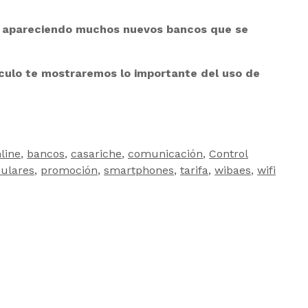
tán apareciendo muchos nuevos bancos que se
culo te mostraremos lo importante del uso de
line
,
bancos
,
casariche
,
comunicación
,
Control
culares
,
promoción
,
smartphones
,
tarifa
,
wibaes
,
wifi