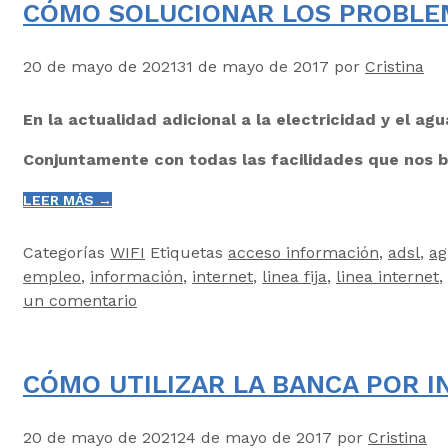
CÓMO SOLUCIONAR LOS PROBLEM
20 de mayo de 2021
31 de mayo de 2017
por
Cristina
En la actualidad adicional a la electricidad y el ag
Conjuntamente con todas las facilidades que nos b
LEER MÁS →
Categorías
WIFI
Etiquetas
acceso información
,
adsl
,
ag
empleo
,
información
,
internet
,
linea fija
,
linea internet
,
un comentario
CÓMO UTILIZAR LA BANCA POR 
20 de mayo de 2021
24 de mayo de 2017
por
Cristina