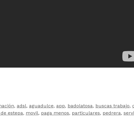
mación
,
adsl
,
aguadulce
,
app
,
badolatosa
,
buscas trabajo
,
 de estepa
,
movil
,
paga menos
,
particulares
,
pedrera
,
serv