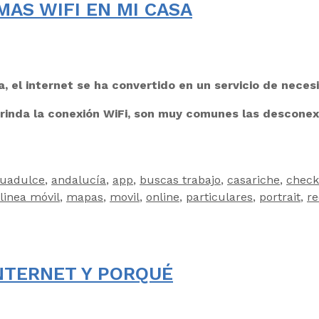
AS WIFI EN MI CASA
ua, el internet se ha convertido en un servicio de nece
rinda la conexión WiFi, son muy comunes las desconexi
uadulce
,
andalucía
,
app
,
buscas trabajo
,
casariche
,
check
linea móvil
,
mapas
,
movil
,
online
,
particulares
,
portrait
,
re
INTERNET Y PORQUÉ