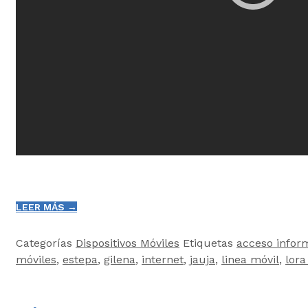
LEER MÁS →
Categorías
Dispositivos Móviles
Etiquetas
acceso infor
móviles
,
estepa
,
gilena
,
internet
,
jauja
,
linea móvil
,
lora