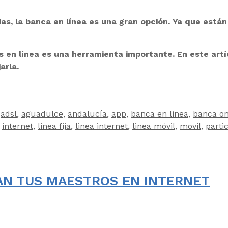
ias, la banca en línea es una gran opción. Ya que es
en línea es una herramienta importante. En este artí
arla.
,
adsl
,
aguadulce
,
andalucía
,
app
,
banca en linea
,
banca on
,
internet
,
linea fija
,
linea internet
,
linea móvil
,
movil
,
parti
AN TUS MAESTROS EN INTERNET