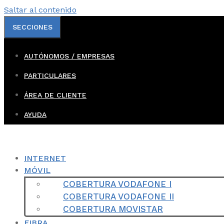
Saltar al contenido
SECCIONES
AUTÓNOMOS / EMPRESAS
PARTICULARES
ÁREA DE CLIENTE
AYUDA
INTERNET
MÓVIL
COBERTURA VODAFONE I
COBERTURA VODAFONE II
COBERTURA MOVISTAR
FIBRA