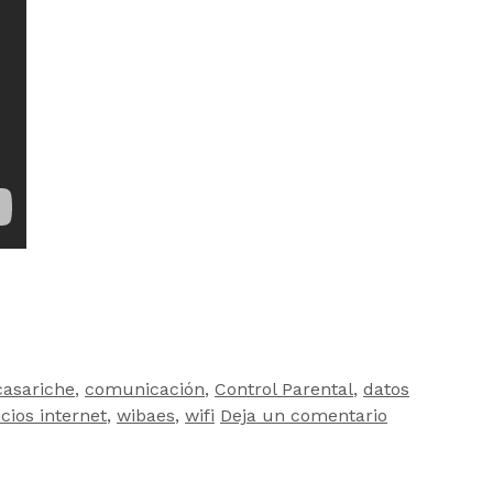
casariche
,
comunicación
,
Control Parental
,
datos
icios internet
,
wibaes
,
wifi
Deja un comentario