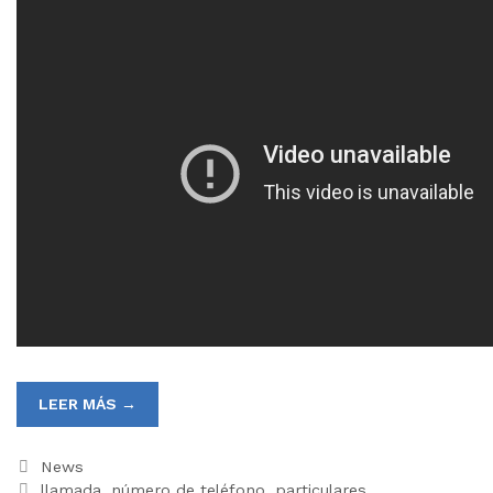
LEER MÁS →
News
llamada
,
número de teléfono
,
particulares